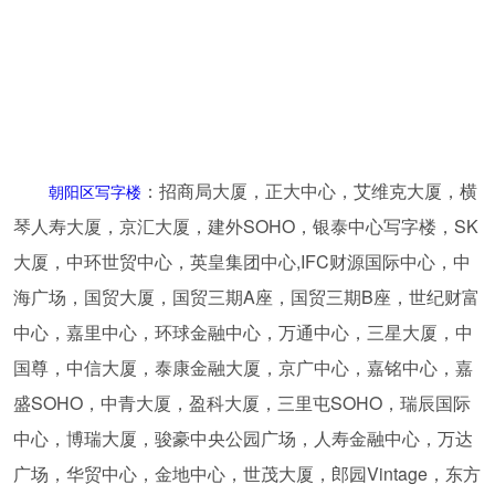
：招商局大厦，正大中心，艾维克大厦，横
朝阳区写字楼
琴人寿大厦，京汇大厦，建外SOHO，银泰中心写字楼，SK
大厦，中环世贸中心，英皇集团中心,IFC财源国际中心，中
海广场，国贸大厦，国贸三期A座，国贸三期B座，世纪财富
中心，嘉里中心，环球金融中心，万通中心，三星大厦，中
国尊，中信大厦，泰康金融大厦，京广中心，嘉铭中心，嘉
盛SOHO，中青大厦，盈科大厦，三里屯SOHO，瑞辰国际
中心，博瑞大厦，骏豪中央公园广场，人寿金融中心，万达
广场，华贸中心，金地中心，世茂大厦，郎园Vintage，东方