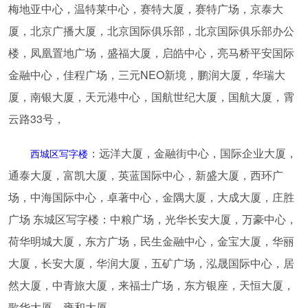
梅地亚中心，温特莱中心，赛特大厦，赛特广场，京泰大
厦，北京广播大厦，北京国际俱乐部，北京国际俱乐部办公
楼，凤凰置地广场，盛福大厦，启皓中心，亮马桥平安国际
金融中心，佳程广场，三元NEO新境，鹏润大厦，华瑞大
厦，南银大厦，天元港中心，国航世纪大厦，国航大厦，霄
云路33号，
：远洋大厦，金融街中心，国际企业大厦，
西城区写字楼
通泰大厦，富凯大厦，英蓝国际中心，新盛大厦，西环广
场，中海国际中心，卓著中心，金隅大厦，大成大厦，庄胜
广场 东城区写字楼：中粮广场，光华长安大厦，万豪中心，
荷华明城大厦，东方广场，民生金融中心，金宝大厦，华丽
大厦，长安大厦，华润大厦，五矿广场，泓晟国际中心，居
然大厦，中青旅大厦，来福士广场，东方银座，天恒大厦，
歌华大厦，雍和大厦，