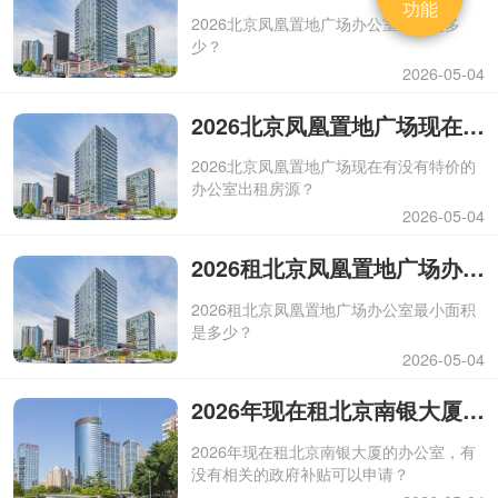
功能
2026北京凤凰置地广场办公室层高是多
少？
2026-05-04
2026北京凤凰置地广场现在有没有特价的办公室出租房源？
2026北京凤凰置地广场现在有没有特价的
办公室出租房源？
2026-05-04
2026租北京凤凰置地广场办公室最小面积是多少？
2026租北京凤凰置地广场办公室最小面积
是多少？
2026-05-04
2026年现在租北京南银大厦的办公室，有没有相关的政府补贴可以申请？
2026年现在租北京南银大厦的办公室，有
没有相关的政府补贴可以申请？