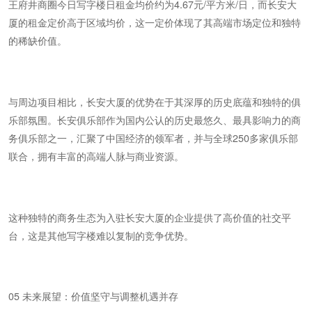
王府井商圈今日写字楼日租金均价约为4.67元/平方米/日，而长安大
厦的租金定价高于区域均价，这一定价体现了其高端市场定位和独特
的稀缺价值。
与周边项目相比，长安大厦的优势在于其深厚的历史底蕴和独特的俱
乐部氛围。长安俱乐部作为国内公认的历史最悠久、最具影响力的商
务俱乐部之一，汇聚了中国经济的领军者，并与全球250多家俱乐部
联合，拥有丰富的高端人脉与商业资源。
这种独特的商务生态为入驻长安大厦的企业提供了高价值的社交平
台，这是其他写字楼难以复制的竞争优势。
05 未来展望：价值坚守与调整机遇并存