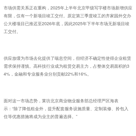
市场供需关系正在重构，2025年上半年北京甲级写字楼市场新增供应
有限，仅有一个新项目竣工交付。原定第三季度竣工的齐家园外交办
公大楼项目已推迟至2026年底，因此2025年下半年市场无新项目竣
工交付。
供应放缓为市场去化提供了喘息空间，但经济不确定性使得企业租赁
需求保持谨慎。高科技行业成为租赁交易主力，占整体交易面积的3
4%，金融和专业服务业分别贡献22%和16%。
面对这一市场态势，莱坊北京商业物业服务部总经理严区海表
示：“除了降低租金外，提升配套服务设施质量、定制装修、拎包入
住等优惠措施将成为业主的普遍选择。”