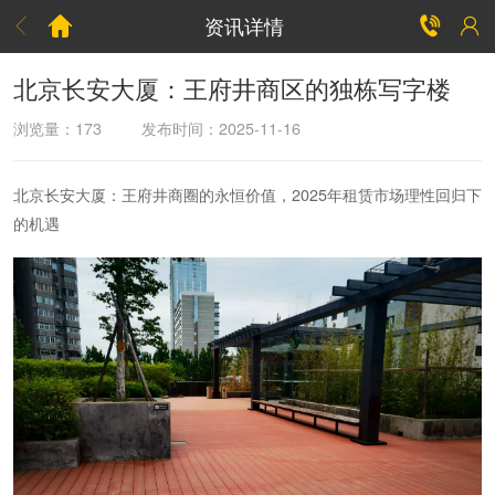
资讯详情



北京长安大厦：王府井商区的独栋写字楼
浏览量：
173
发布时间：2025-11-16
北京长安大厦：王府井商圈的永恒价值，2025年租赁市场理性回归下
的机遇