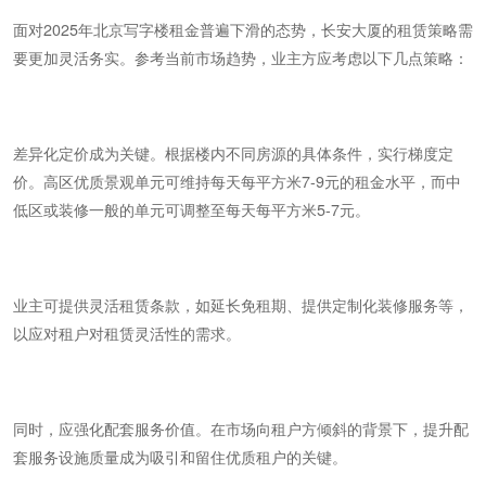
面对2025年北京写字楼租金普遍下滑的态势，长安大厦的租赁策略需
要更加灵活务实。参考当前市场趋势，业主方应考虑以下几点策略：
差异化定价成为关键。根据楼内不同房源的具体条件，实行梯度定
价。高区优质景观单元可维持每天每平方米7-9元的租金水平，而中
低区或装修一般的单元可调整至每天每平方米5-7元。
业主可提供灵活租赁条款，如延长免租期、提供定制化装修服务等，
以应对租户对租赁灵活性的需求。
同时，应强化配套服务价值。在市场向租户方倾斜的背景下，提升配
套服务设施质量成为吸引和留住优质租户的关键。