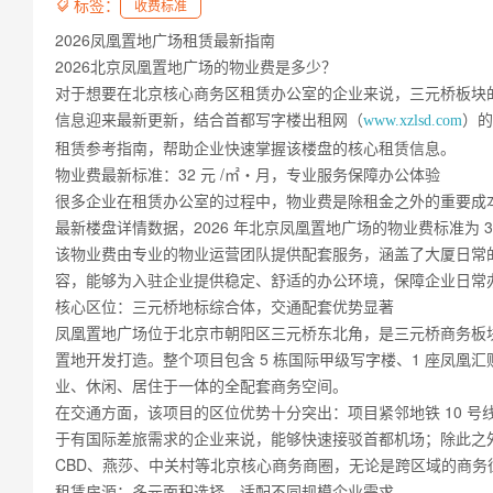
标签：

收费标准
2026凤凰置地广场租赁最新指南
2026北京凤凰置地广场的物业费是多少？
对于想要在北京核心商务区租赁办公室的企业来说，三元桥板块的
信息迎来最新更新，结合首都写字楼出租网（
）的
www.xzlsd.com
租赁参考指南，帮助企业快速掌握该楼盘的核心租赁信息。
物业费最新标准：32 元 /㎡・月，专业服务保障办公体验
很多企业在租赁办公室的过程中，物业费是除租金之外的重要成
最新楼盘详情数据，2026 年北京凤凰置地广场的物业费标准为 32 
该物业费由专业的物业运营团队提供配套服务，涵盖了大厦日常
容，能够为入驻企业提供稳定、舒适的办公环境，保障企业日常
核心区位：三元桥地标综合体，交通配套优势显著
凤凰置地广场位于北京市朝阳区三元桥东北角，是三元桥商务板块
置地开发打造。整个项目包含 5 栋国际甲级写字楼、1 座凤凰
业、休闲、居住于一体的全配套商务空间。
在交通方面，该项目的区位优势十分突出：项目紧邻地铁 10 号
于有国际差旅需求的企业来说，能够快速接驳首都机场；除此之
CBD、燕莎、中关村等北京核心商务商圈，无论是跨区域的商
租赁房源：多元面积选择，适配不同规模企业需求