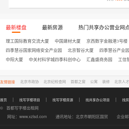
最新楼盘
最新房源
热门共享办公营业网
理工国际教育交流大厦
中国建材大厦
京西数字金融港3号楼
四季慧谷国家网络安全产业园
北京智谷大厦
四季慧谷产业
中阳大厦
中关村科学城四季科创中心
汇鑫盛商务园
工信
友情链接
北京市政协
北京纪检查网
首都之窗
公寓
装修
北京人
首页
找写字楼项目
找写字楼房源
找共享办公项目
找房
© 首都写字楼出租网
网址：www.xzlsd.com
通讯地址：北京市朝阳区国贸
企业邮箱