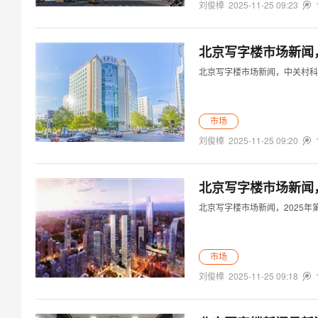
刘俊樟
2025-11-25 09:23

北京写字楼市场新闻，中关村科
市场
刘俊樟
2025-11-25 09:20

北京写字楼市场新闻，2025年
市场
刘俊樟
2025-11-25 09:18
