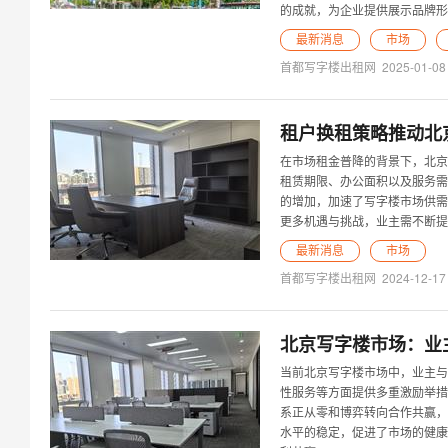
的成就，为企业提供展示品牌形
最新消息
市场
首都写字楼出租网
2025-01-08
租户换租策略推动北
在市场租金普降的背景下，北京
租赁期限、办公面积以及服务需
的增加，加速了写字楼市场供需
更多机遇与挑战，业主需不断提
最新消息
市场
首都写字楼出租网
2024-12-17
北京写字楼市场：业
当前北京写字楼市场中，业主与
性服务等方面提供多重激励举措
系正从零和博弈转向合作共赢，
水平的稳定，促进了市场的健康