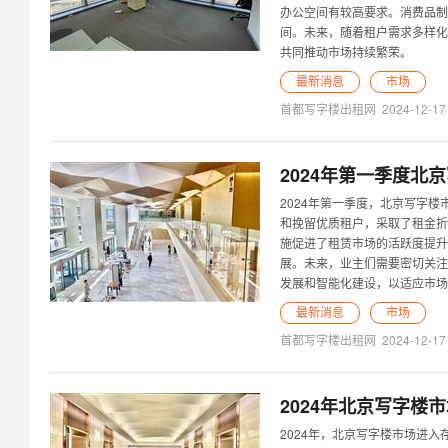
办公空间有较高要求。消费品制
间。未来，随着租户需求多样化
共同推动市场持续繁荣。
最新消息
市场
首都写字楼出租网
2024-12-17
2024年第一季度
2024年第一季度，北京写字
和挽留优质租户，采取了租金折
施促进了租赁市场的活跃度提升
展。未来，业主们需要密切关注
发展和智能化建设，以适应市场
最新消息
市场
首都写字楼出租网
2024-12-17
2024年北京写字楼
2024年，北京写字楼市场进