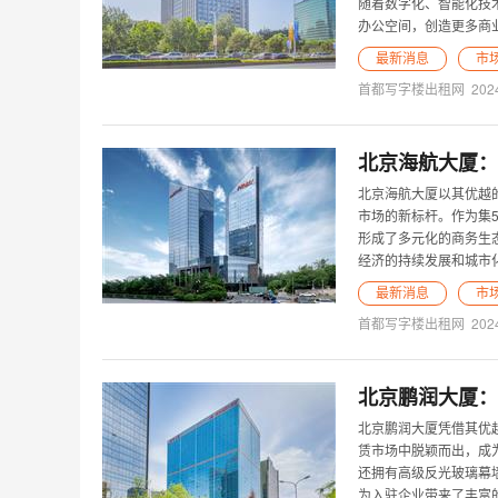
随着数字化、智能化技
办公空间，创造更多商
最新消息
市
首都写字楼出租网
202
北京海航大厦：
北京海航大厦以其优越
市场的新标杆。作为集
形成了多元化的商务生
经济的持续发展和城市
最新消息
市
首都写字楼出租网
202
北京鹏润大厦：
北京鹏润大厦凭借其优
赁市场中脱颖而出，成
还拥有高级反光玻璃幕
为入驻企业带来了丰富