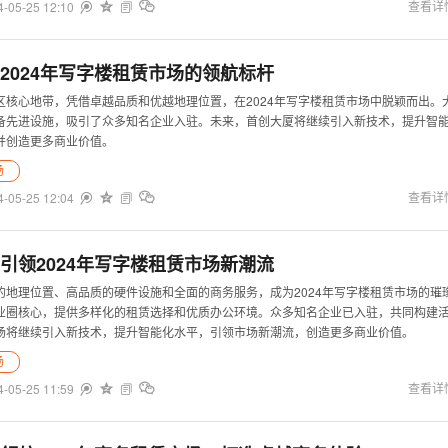
4-05-25 12:10


查看详


2024年写字楼租赁市场的领航标杆
区核心地带，凭借卓越品质和优越地理位置，在2024年写字楼租赁市场中脱颖而出。
备先进设施，吸引了众多知名企业入驻。未来，首创大厦将继续引入新技术，提升智
并创造更多商业价值。
场
4-05-25 12:04


查看详


引领2024年写字楼租赁市场新潮流
的地理位置、高品质的硬件设施和全面的商务服务，成为2024年写字楼租赁市场的璀
业圈核心，提供多样化的租赁选择和优质办公环境。众多知名企业已入驻，共同构建
场将继续引入新技术，提升智能化水平，引领市场新潮流，创造更多商业价值。
场
4-05-25 11:59


查看详

