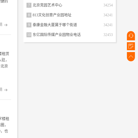
便捷的
7
北京竞园艺术中心
34254
8
813文化创意产业园地址
34241
情
9
泰康金融大厦属于哪个街道
34241

10
东亿国际传媒产业园物业电话
32453


楼租赁

入驻，
着北京
情

字楼租
商圈，
力，也