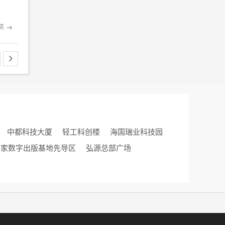
情


中都科技大厦
轻工科创楼
海国瑞业科技园
国家数字出版基地先导区
弘源总部广场