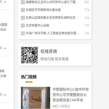
情

6
国建联信认证中心对环贸中心进行了服务认证五星级物业服务
803
7
东城区写字楼新闻大厦出租
774
8
石景山区国资委主任岳赞率队调研北京银行保险产业园
764
大厦提
9
北京财富中心出租
752
能化水
10
中海广场写字楼 人工智能化物流提升服务品质
748
情

在线咨询
微信扫描 联系客服
璨明
活力商
热门视频
华熙国际中心C座中环世
情
贸中心写字楼整层办公

室出租信息1340平米
442
人观看过