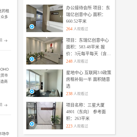
办公接待会所 项目：东
化的租
瑞亿创意中心 面积：
了众多
660.52平米
。
264
人观看过
项目：东瑞亿创意中心
情

面积：583.48平米 报
价：3元每平每天（含物
业、空调冷暖、发票）
248
人观看过
OHO
星地中心 互联网3.0政策
租赁市
房租补贴一半 面积随意
创造商
选
238
人观看过
情
项目名称：三星大厦

4801（东向） 参考面
积：263平米
223
人观看过
市场中