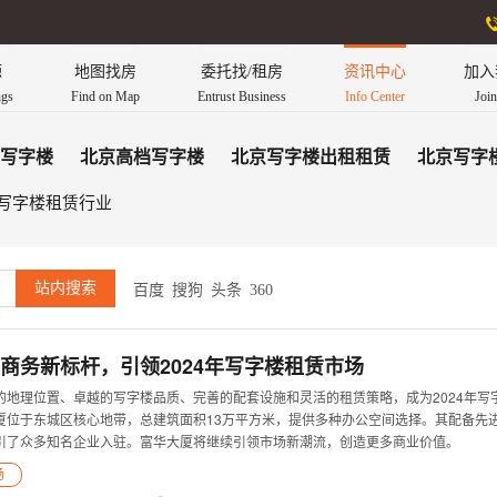
源
地图找房
委托找/租房
资讯中心
加入
ngs
Find on Map
Entrust Business
Info Center
Joi
写字楼
北京高档写字楼
北京写字楼出租租赁
北京写字
写字楼租赁行业
百度
搜狗
头条
360
商务新标杆，引领2024年写字楼租赁市场
的地理位置、卓越的写字楼品质、完善的配套设施和灵活的租赁策略，成为2024年写
厦位于东城区核心地带，总建筑面积13万平方米，提供多种办公空间选择。其配备先
引了众多知名企业入驻。富华大厦将继续引领市场新潮流，创造更多商业价值。
场