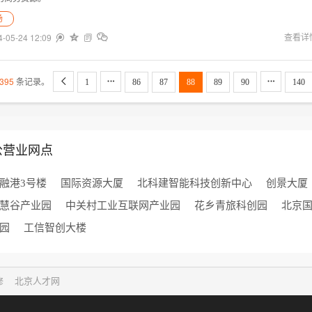
场
4-05-24 12:09


查看详


395
条记录。



1
86
87
88
89
90
140
公营业网点
融港3号楼
国际资源大厦
北科建智能科技创新中心
创景大厦
慧谷产业园
中关村工业互联网产业园
花乡青旅科创园
北京
园
工信智创大楼
修
北京人才网