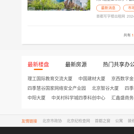
最新消息
市
首都写字楼出租网
202
共有
1
最新楼盘
最新房源
热门共享办
理工国际教育交流大厦
中国建材大厦
京西数字金
四季慧谷国家网络安全产业园
北京智谷大厦
四季
中阳大厦
中关村科学城四季科创中心
汇鑫盛商务
友情链接
北京市政协
北京纪检查网
首都之窗
公寓
装