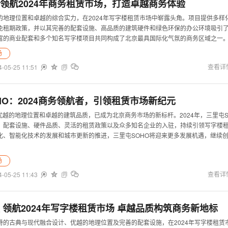
领航2024年商务租赁市场，打造卓越商务体验
的地理位置和卓越的综合实力，在2024年写字楼租赁市场中崭露头角。项目提供多样
免租期政策，并以其完善的配套设施、高品质的建筑硬件和绿色环保的办公环境吸引
富的商业配套和多个知名写字楼项目共同构成了北京最具国际化气氛的商务区域之一
场
4-05-25 11:51


查看详


HO：2024商务领航者，引领租赁市场新纪元
优越的地理位置和卓越的建筑品质，已成为北京商务市场的新标杆。2024年，三里屯S
、配套设施、硬件品质、灵活的租赁政策以及众多知名企业的入驻，持续引领写字楼
化、智能化技术的发展和城市更新的推进，三里屯SOHO将迎来更多发展机遇，继续
场
4-05-25 11:43


查看详


 领航2024年写字楼租赁市场 卓越品质构筑商务新地标
特的古典与现代融合设计、优越的地理位置及完善的配套设施，在2024年写字楼租赁