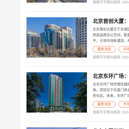
首都写字楼出租网
202
北京首创大厦：
北京首创大厦位于东城
供高品质办公空间，配
平，引领市场新潮流，
最新消息
市
首都写字楼出租网
202
北京东环广场：
北京东环广场凭借优越
珠。项目位于东直门商
务社区。未来，东环广
最新消息
市
首都写字楼出租网
202