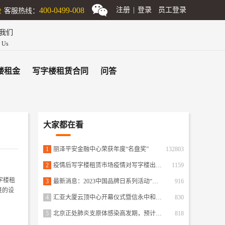
客服热线：
400-0499-008
注册
|
登录
员工登录
我们
n Us
楼租金
写字楼租赁合同
问答
大家都在看
1
丽泽平安金融中心荣获年度“名盘奖”
132803
2
疫情后写字楼租赁市场疫情对写字楼出租影响的因数
1159
字楼租
3
最新消息：2023中国品牌日系列活动“商业地产”品牌创新案例征集活动正式启动
916
进的设
4
汇亚大厦云顶中心开幕仪式暨信永中和展厅揭幕活动成功举行
830
5
北京正处肺炎支原体感染高发期，预计下月达峰！
818