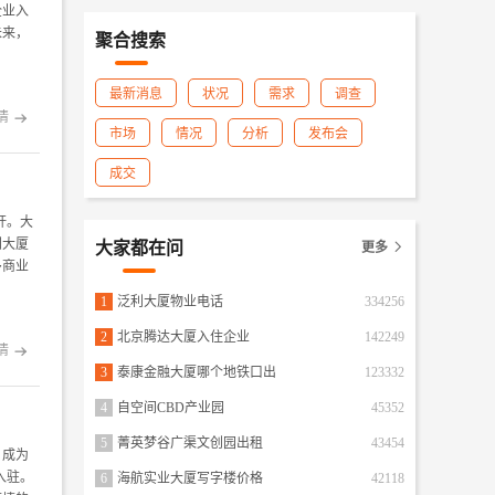
企业入
未来，
聚合搜索
最新消息
状况
需求
调查
情

市场
情况
分析
发布会
成交
杆。大
利大厦
大家都在问
更多

多商业
1
泛利大厦物业电话
334256
2
北京腾达大厦入住企业
142249
情

3
泰康金融大厦哪个地铁口出
123332
4
自空间CBD产业园
45352
5
菁英梦谷广渠文创园出租
43454
，成为
入驻。
6
海航实业大厦写字楼价格
42118