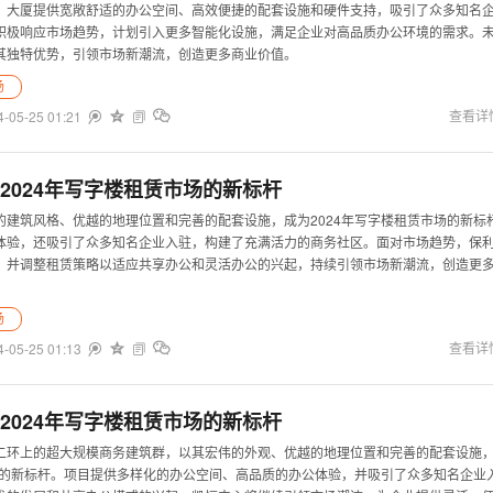
。大厦提供宽敞舒适的办公空间、高效便捷的配套设施和硬件支持，吸引了众多知名
积极响应市场趋势，计划引入更多智能化设施，满足企业对高品质办公环境的需求。
其独特优势，引领市场新潮流，创造更多商业价值。
场
4-05-25 01:21


查看详


2024年写字楼租赁市场的新标杆
的建筑风格、优越的地理位置和完善的配套设施，成为2024年写字楼租赁市场的新标
体验，还吸引了众多知名企业入驻，构建了充满活力的商务社区。面对市场趋势，保
，并调整租赁策略以适应共享办公和灵活办公的兴起，持续引领市场新潮流，创造更
场
4-05-25 01:13


查看详


2024年写字楼租赁市场的新标杆
二环上的超大规模商务建筑群，以其宏伟的外观、优越的地理位置和完善的配套设施
市场的新标杆。项目提供多样化的办公空间、高品质的办公体验，并吸引了众多知名企业