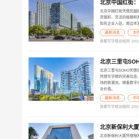
北京中国红街：
北京中国红街凭借优越
赁面积、灵活的租期和
知名企业入驻。周边丰
最新消息
市
首都写字楼出租网
202
北京三里屯SO
北京三里屯SOHO凭借
凭借写字楼的完善信息
场的新潮流。随着数字
业价值。
最新消息
市
首都写字楼出租网
202
北京新保利大厦
北京新保利大厦凭借独