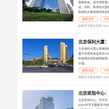
脱颖而出，成为领航者
驻。同时，新保利大厦
新保利大厦将继续发挥
最新消息
市
首都写字楼出租网
202
北京保利大厦：
北京保利大厦以其独特
厦不仅提供高品质办公
积极响应绿色建筑政策
价值。
最新消息
市
首都写字楼出租网
202
北京凯恒中心：
北京凯恒中心，作为东
2024年写字楼租赁