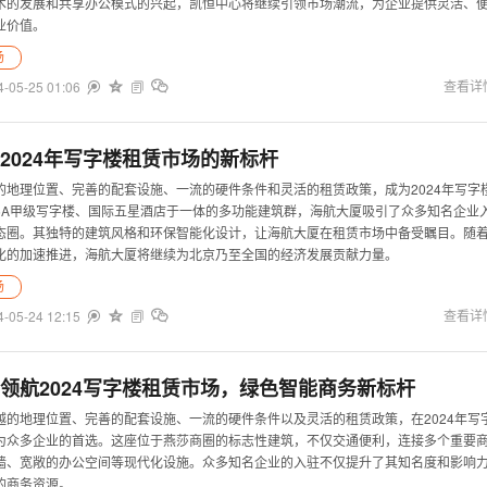
术的发展和共享办公模式的兴起，凯恒中心将继续引领市场潮流，为企业提供灵活、
业价值。
场
4-05-25 01:06


查看详


2024年写字楼租赁市场的新标杆
的地理位置、完善的配套设施、一流的硬件条件和灵活的租赁政策，成为2024年写字
5A甲级写字楼、国际五星酒店于一体的多功能建筑群，海航大厦吸引了众多知名企业
态圈。其独特的建筑风格和环保智能化设计，让海航大厦在租赁市场中备受瞩目。随
化的加速推进，海航大厦将继续为北京乃至全国的经济发展贡献力量。
场
4-05-24 12:15


查看详


领航2024写字楼租赁市场，绿色智能商务新标杆
越的地理位置、完善的配套设施、一流的硬件条件以及灵活的租赁政策，在2024年写
为众多企业的首选。这座位于燕莎商圈的标志性建筑，不仅交通便利，连接多个重要
墙、宽敞的办公空间等现代化设施。众多知名企业的入驻不仅提升了其知名度和影响
的商务资源。