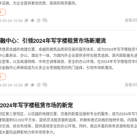
件设施，为企业提供更加优质、高效的商务服务。
场
4-05-24 10:34


查看详


融中心：引领2024年写字楼租赁市场新潮流
凭借其优越的地理位置、卓越的建筑品质和完善的服务体系，成为2024年写字楼租赁
中心集商业、办公、酒店于一体，为国内外企业提供多样化租赁选择。其内部配备先
议室等，以及高速网络、中央空调等高效、安全的办公环境。在2024年写字楼租赁市
际金融中心将继续成为众多企业竞相租赁的热门选择，引领市场新潮流。
场
4-05-24 10:29


查看详


2024年写字楼租赁市场的新宠
阳区第三使馆区，以优越的地理位置、完善的配套设施和专业的服务，成为2024年写
筑面积53,000平方米，提供灵活租赁面积选择，并拥有德式风格的独特外观。内部
央空调、综合布线等，提供高效安全的办公环境。同时，周边丰富的商务资源和知名
福大厦的品牌影响力和市场竞争力。