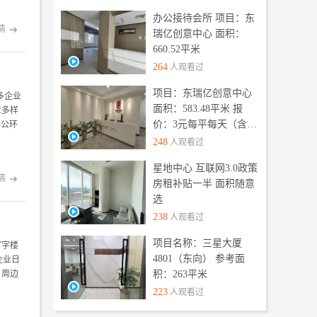
办公接待会所 项目：东
情

瑞亿创意中心 面积：
660.52平米
264
人观看过
项目：东瑞亿创意中心
多企业
业多样
面积：583.48平米 报
办公环
价：3元每平每天（含物
业、空调冷暖、发票）
248
人观看过
星地中心 互联网3.0政策
情

房租补贴一半 面积随意
选
238
人观看过
项目名称：三星大厦
写字楼
企业日
4801（东向） 参考面
。周边
积：263平米
223
人观看过