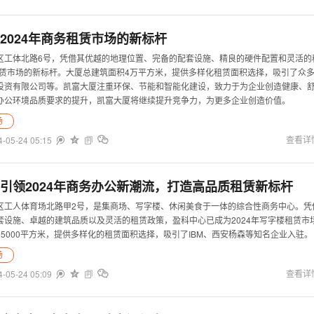
2024年商务租赁市场的新标杆
区工体北路6号，凭借其优越的地理位置、完备的配套设施、精良的硬件配置和灵活的
务租赁市场的新标杆。大厦总建筑面积4万平方米，提供多样化租赁面积选择，吸引了众
投资有限公司等。凯富大厦注重环保、节能和智能化建设，致力于为企业创造健康、
办公环境品质要求的提升，凯富大厦将继续提升竞争力，为更多企业创造价值。
场
4-05-24 05:15


查看详


引领2024年商务办公新潮流，打造高品质租赁新标杆
区工人体育场北路甲2号，是集商场、写字楼、休闲美食于一体的综合性商务中心。凭
套设施、卓越的建筑品质以及灵活的租赁政策，盈科中心已成为2024年写字楼租赁市
5000平方米，提供多样化的租赁面积选择，吸引了IBM、西安杨森等知名企业入驻。
场
4-05-24 05:09


查看详

