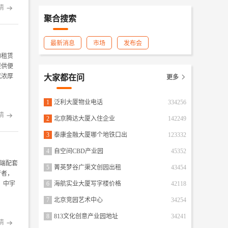
情

聚合搜索
最新消息
市场
发布会
的租赁
提供便
成浓厚
大家都在问
更多

1
泛利大厦物业电话
334256
情

2
北京腾达大厦入住企业
142249
3
泰康金融大厦哪个地铁口出
123332
4
自空间CBD产业园
45352
高端配套
5
菁英梦谷广渠文创园出租
43454
行者，
，中宇
6
海航实业大厦写字楼价格
42118
7
北京竞园艺术中心
34254
8
813文化创意产业园地址
34241
情
