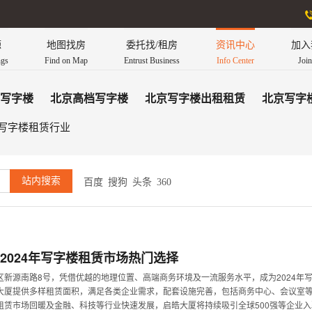
源
地图找房
委托找/租房
资讯中心
加入
ngs
Find on Map
Entrust Business
Info Center
Joi
写字楼
北京高档写字楼
北京写字楼出租租赁
北京写字
写字楼租赁行业
百度
搜狗
头条
360
2024年写字楼租赁市场热门选择
区新源南路8号，凭借优越的地理位置、高端商务环境及一流服务水平，成为2024年
大厦提供多样租赁面积，满足各类企业需求，配套设施完善，包括商务中心、会议室
租赁市场回暖及金融、科技等行业快速发展，启皓大厦将持续吸引全球500强等企业入