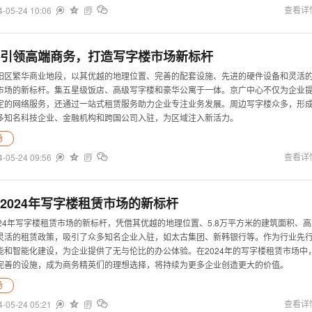
4-05-24 10:06


查看详


引领高端商务，打造写字楼市场新标杆
阳区繁华商业地段，以其优越的地理位置、完善的配套设施、先进的硬件设备和灵活
市场的新标杆。集五星级饭店、高级写字楼和豪华公寓于一体。京广中心不仅为企业
定的网络服务，还通过一站式租赁服务助力企业专注业务发展。周边写字楼众多，形
多知名科技企业、金融机构和跨国公司入驻，为区域注入新活力。
场
4-05-24 09:56


查看详


2024年写字楼租赁市场的新标杆
24年写字楼租赁市场的新标杆，凭借其优越的地理位置、5.8万平方米的建筑面积、
灵活的租赁政策，吸引了众多知名企业入驻，如太古集团、新韩银行等。作为行业先
能和智能化建设，为企业提供了无与伦比的办公体验。在2024年的写字楼租赁市场中
完善的设施，成为商务精英们的理想选择，将持续为更多企业创造更大的价值。
场
4-05-24 05:21


查看详

