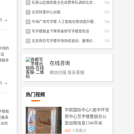
6
石景山区国资委主任岳赞率队调研北京银行保险产业园
764
7
北京财富中心出租
752
情

8
中海广场写字楼 人工智能化物流提升服务品质
748
9
写字楼租金下降带装修写字楼受欢迎
747
10
北京商办写字楼市场持续波动：量增价跌与租赁需求减弱的趋势
743
市场的
进设
场稳步
在线咨询
微信扫描 联系客服
情

热门视频
华熙国际中心C座中环世
字楼租
贸中心写字楼整层办公
配备高
企业的
室出租信息1340平米
442
人观看过