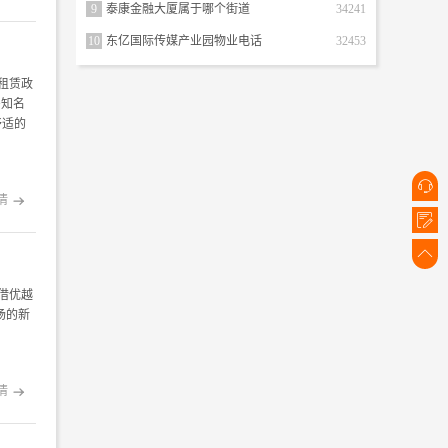
9
泰康金融大厦属于哪个街道
34241
10
东亿国际传媒产业园物业电话
32453
租赁政
多知名
舒适的

情



借优越
场的新
情
