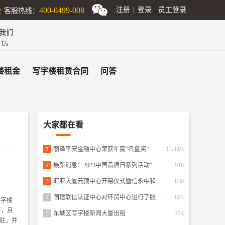
客服热线：
400-0499-008
注册
|
登录
员工登录
我们
n Us
楼租金
写字楼租赁合同
问答
大家都在看
1
丽泽平安金融中心荣获年度“名盘奖”
132803
2
最新消息：2023中国品牌日系列活动“商业地产”品牌创新案例征集活动正式启动
916
3
汇亚大厦云顶中心开幕仪式暨信永中和展厅揭幕活动成功举行
830
4
国建联信认证中心对环贸中心进行了服务认证五星级物业服务
803
写字楼
等，且
5
东城区写字楼新闻大厦出租
774
驻，并