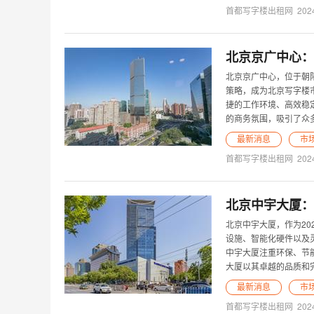
首都写字楼出租网
202
北京京广中心：
北京京广中心，位于朝
策略，成为北京写字楼
捷的工作环境、高效稳
的商务氛围，吸引了众
最新消息
市
首都写字楼出租网
202
北京中宇大厦：
北京中宇大厦，作为20
设施、智能化硬件以及
中宇大厦注重环保、节
大厦以其卓越的品质和
最新消息
市
首都写字楼出租网
202