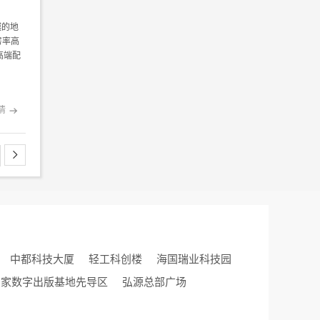
越的地
房率高
高端配
情


中都科技大厦
轻工科创楼
海国瑞业科技园
国家数字出版基地先导区
弘源总部广场