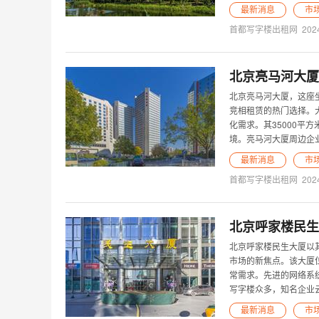
最新消息
市
首都写字楼出租网
202
北京亮马河大厦
北京亮马河大厦，这座
竞相租赁的热门选择。
化需求。其35000
境。亮马河大厦周边企
最新消息
市
首都写字楼出租网
202
北京呼家楼民生
北京呼家楼民生大厦以
市场的新焦点。该大厦
常需求。先进的网络系
写字楼众多，知名企业
最新消息
市