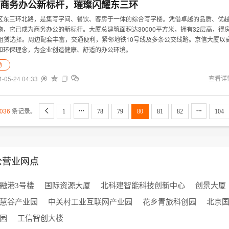
商务办公新标杆，璀璨闪耀东三环
区东三环北路，是集写字间、餐饮、客房于一体的综合写字楼。凭借卓越的品质、优
，它已成为商务办公的新标杆。大厦总建筑面积达30000平方米，拥有32层高，得
的租赁选择。周边配套丰富，交通便利，紧邻地铁10号线及多条公交线路。京信大厦以
和环保理念，为企业创造健康、舒适的办公环境。
场
4-05-24 04:33


查看详


036
条记录。



1
78
79
80
81
82
104
公营业网点
融港3号楼
国际资源大厦
北科建智能科技创新中心
创景大厦
慧谷产业园
中关村工业互联网产业园
花乡青旅科创园
北京
园
工信智创大楼