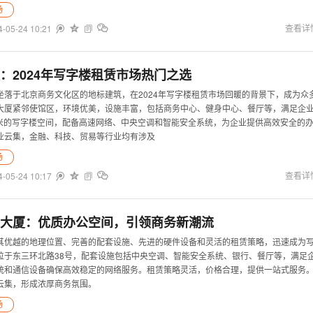
场
4-05-24 10:21


查看详


：2024年写字楼租赁市场热门之选
坐落于北京商务文化区的地标建筑，在2024年写字楼租赁市场回暖的背景下，成为众
大厦紧邻使馆区，环境优美，设施丰富，包括商务中心、健身中心、餐厅等，满足企
平方米的写字楼空间，配备高速网络、中央空调和智能安全系统，为企业提供高效安全的
业云集，金融、科技、贸易等行业均有涉及
场
4-05-24 10:17


查看详


大厦：优质办公空间，引领商务新潮流
其优越的地理位置、完善的配套设施、先进的硬件设备和灵活的租赁策略，迅速成为
位于东三环北路38号，配套设施包括中央空调、智能安全系统、银行、餐厅等，满足
统和通信设备确保高效稳定的网络服务。租赁策略灵活，价格合理，提供一站式服务
云集，形成浓厚商务氛围。
场