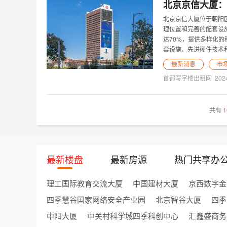
北京京信大厦：
北京京信大厦位于朝阳
理位置和完善的配套设施
达70%，提供多样化
套设施、先进硬件技术
最新消息
市
首都写字楼出租网
202
共有
1
最新楼盘
最新房源
热门共享办
理工国际教育交流大厦
中国建材大厦
京西数字金
四季慧谷国家网络安全产业园
北京智谷大厦
四季
中阳大厦
中关村科学城四季科创中心
汇鑫盛商务