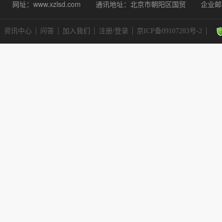
网址：www.xzlsd.com
通讯地址：北京市朝阳区国贸
企业邮箱
资讯中心
问答
加入我们
注册/登录
京ICP备09107283号-2