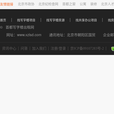
友情链接
北京市政协
北京纪检查网
首都之窗
公寓
装修
北京人
首页
找写字楼项目
找写字楼房源
找共享办公项目
找房
© 首都写字楼出租网
网址：www.xzlsd.com
通讯地址：北京市朝阳区国贸
企业邮箱
资讯中心
问答
加入我们
注册/登录
京ICP备09107283号-2