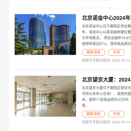
北京诺金中心2024
北京诺金中心位于朝阳区将台路
年，诺金中心以其卓越地理位置
为市场焦点。 项目总面积16.6
使用率高达67%，提供高品质
最新消息
市场
首都写字楼出租网
2024-06-14
北京望京大厦：202
北京望京大厦位于朝阳区望京中
号线与多条公交线）、成熟的望
米，提供17层高品质办公空间
境。
最新消息
市场
首都写字楼出租网
2024-06-14