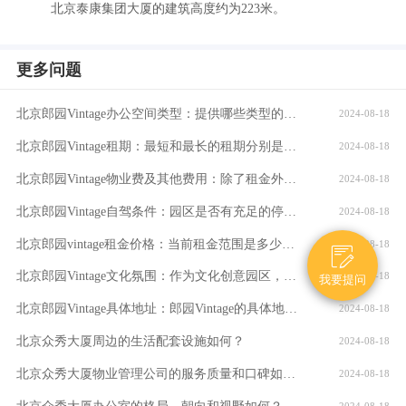
北京泰康集团大厦的建筑高度约为223米。
更多问题
北京郎园Vintage办公空间类型：提供哪些类型的办公空间（如平层、独栋、共享办公等）？
2024-08-18
北京郎园Vintage租期：最短和最长的租期分别是多少？是否有续租政策？付款方式：租金如何支付？是否支持押一付三、押二付六等不同方式？
2024-08-18
北京郎园Vintage物业费及其他费用：除了租金外，还需要支付哪些额外费用（如物业费、水电费等）？
2024-08-18
北京郎园Vintage自驾条件：园区是否有充足的停车位？周边道路拥堵情况如何？
2024-08-18
北京郎园vintage租金价格：当前租金范围是多少？是否有不同楼层或面积的租金差异？
2024-08-18

北京郎园Vintage文化氛围：作为文化创意园区，郎园Vintage有哪些独特的文化氛围或活动？
2024-08-18
我要提问
北京郎园Vintage具体地址：郎园Vintage的具体地址是什么？周边环境：该区域有哪些商业配套设施（如购物中心、餐厅、银行等）？
2024-08-18
北京众秀大厦周边的生活配套设施如何？
2024-08-18
北京众秀大厦物业管理公司的服务质量和口碑如何？
2024-08-18
北京众秀大厦办公室的格局、朝向和视野如何？大厦的装修情况如何？是否可以按照自己的需求进行装修？
2024-08-18