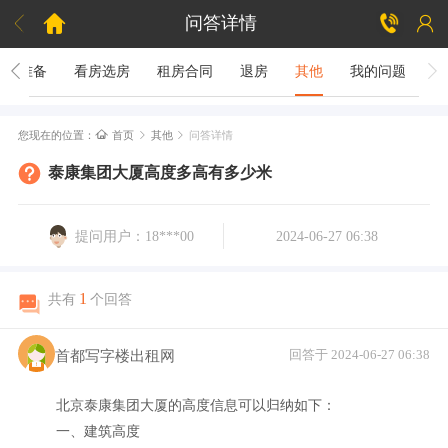



问答详情
租房准备
看房选房
租房合同
退房
其他
我的问题

您现在的位置：
首页
其他
问答详情


泰康集团大厦高度多高有多少米
提问用户：18***00
2024-06-27 06:38
1
共有
个回答
首都写字楼出租网
回答于 2024-06-27 06:38
北京泰康集团大厦的高度信息可以归纳如下：
一、建筑高度