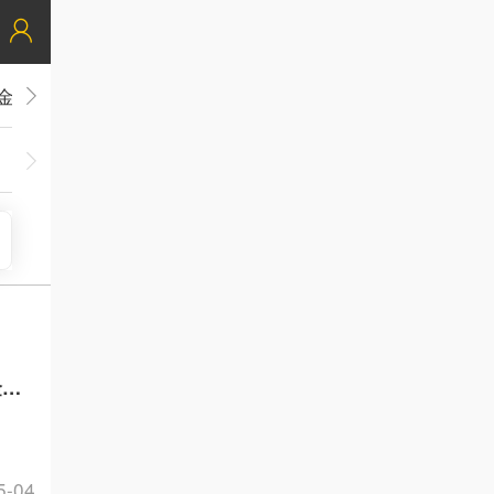

金
写字楼租赁合同
2026北京南银大厦现在办公室租赁的租金是多少？
5-04