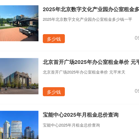
2025年北京数字文化产业园办公室租金多少钱一平
0
多少钱
北京首开广场2025年办公室租金单价 元平米天
0
多少钱
宝能中心2025年月租金总价查询
宝能中心2025年月租金总价查询