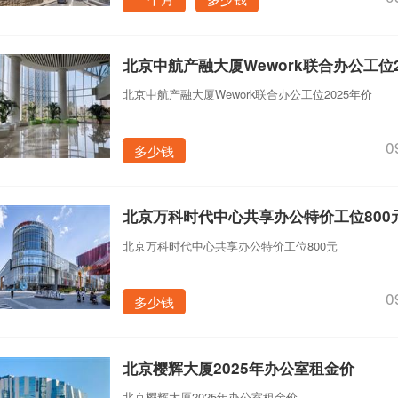
北京中航产融大厦Wework联合办公工位2025年价
0
多少钱
北京万科时代中心共享办公特价工位800
北京万科时代中心共享办公特价工位800元
0
多少钱
北京樱辉大厦2025年办公室租金价
北京樱辉大厦2025年办公室租金价