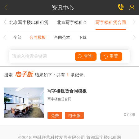
资讯中心


楼
北京写字楼出租租赁
北京写字楼租金
写字楼租赁合同
全部
合同模板
合同范本
下载


电子版
搜索
结果如下：共有
1
条记录。
写字楼租赁合同模板
写字楼租赁合同
07-06
免费
电子版
©2018 中融联营科技发展有限公司 首都写字楼出租网