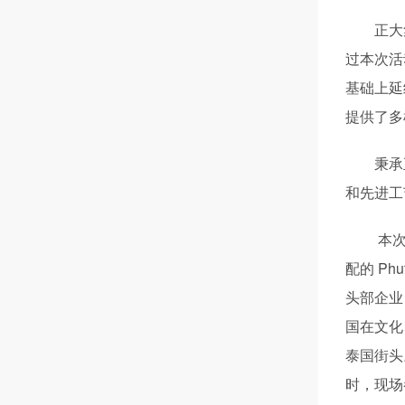
正大
过本次活
基础上延
提供了多
秉承
和先进工
本次
配的 Ph
头部企业
国在文化
泰国街头
时，现场