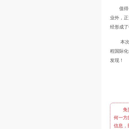
值得
业外，正
经形成了
本次
程国际化
发现！
免
何一方
信息，