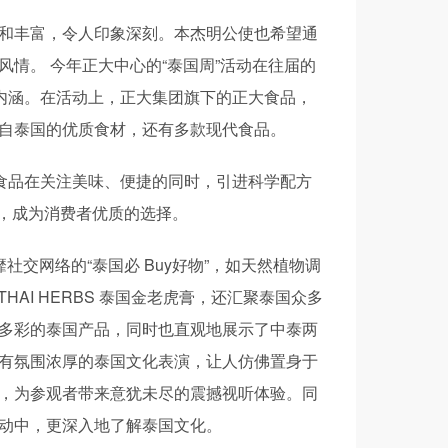
和丰富，令人印象深刻。本杰明公使也希望通
情。 今年正大中心的“泰国周”活动在往届的
题内涵。在活动上，正大集团旗下的正大食品，
自泰国的优质食材，还有多款现代食品。
大食品在关注美味、便捷的同时，引进科学配方
程，成为消费者优质的选择。
社交网络的“泰国必 Buy好物”，如天然植物调
的 THAI HERBS 泰国金老虎膏，还汇聚泰国众多
多彩的泰国产品，同时也直观地展示了中泰两
日还有氛围浓厚的泰国文化表演，让人仿佛置身于
，为参观者带来意犹未尽的震撼视听体验。同
互动中，更深入地了解泰国文化。