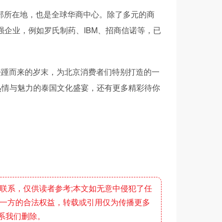
总部所在地，也是全球华商中心。除了多元的商
强企业，例如罗氏制药、IBM、招商信诺等，已
接踵而来的岁末，为北京消费者们特别打造的一
满热情与魅力的泰国文化盛宴，还有更多精彩待你
联系，仅供读者参考;本文如无意中侵犯了任
何一方的合法权益，转载或引用仅为传播更多
系我们删除。