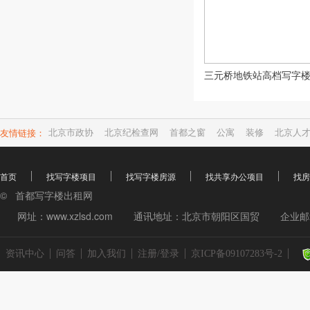
友情链接：
北京市政协
北京纪检查网
首都之窗
公寓
装修
北京人
首页
找写字楼项目
找写字楼房源
找共享办公项目
找房
© 首都写字楼出租网
网址：www.xzlsd.com
通讯地址：北京市朝阳区国贸
企业邮箱
资讯中心
问答
加入我们
注册/登录
京ICP备09107283号-2