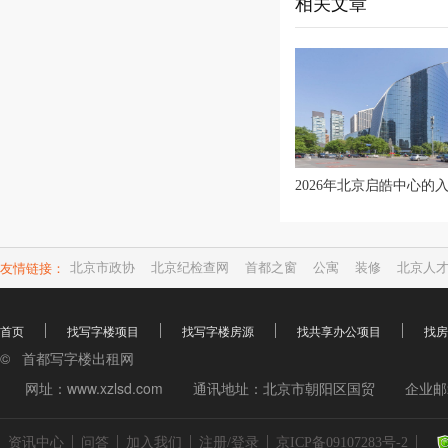
相关文章
友情链接：
北京市政协
北京纪检查网
首都之窗
公寓
装修
北京人
首页
找写字楼项目
找写字楼房源
找共享办公项目
找房
© 首都写字楼出租网
网址：www.xzlsd.com
通讯地址：北京市朝阳区国贸
企业邮箱
资讯中心
问答
加入我们
注册/登录
京ICP备09107283号-2