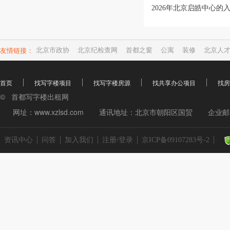
友情链接：
北京市政协
北京纪检查网
首都之窗
公寓
装修
北京人
首页
找写字楼项目
找写字楼房源
找共享办公项目
找房
© 首都写字楼出租网
网址：www.xzlsd.com
通讯地址：北京市朝阳区国贸
企业邮箱
资讯中心
问答
加入我们
注册/登录
京ICP备09107283号-2