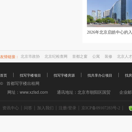
友情链接：
北京市政协
北京纪检查网
首都之窗
公寓
装修
北京人
首页
找写字楼项目
找写字楼房源
找共享办公项目
找房
© 首都写字楼出租网
网址：www.xzlsd.com
通讯地址：北京市朝阳区国贸
企业邮箱
资讯中心
问答
加入我们
注册/登录
京ICP备09107283号-2