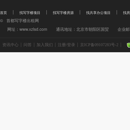
首页
找写字楼项目
找写字楼房源
找共享办公项目
找房
© 首都写字楼出租网
网址：www.xzlsd.com
通讯地址：北京市朝阳区国贸
企业邮箱
资讯中心
问答
加入我们
注册/登录
京ICP备09107283号-2