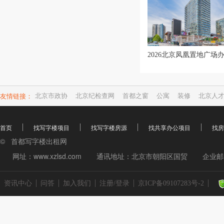
友情链接：
北京市政协
北京纪检查网
首都之窗
公寓
装修
北京人
首页
找写字楼项目
找写字楼房源
找共享办公项目
找房
© 首都写字楼出租网
网址：www.xzlsd.com
通讯地址：北京市朝阳区国贸
企业邮箱
资讯中心
问答
加入我们
注册/登录
京ICP备09107283号-2