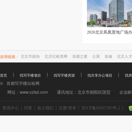
友情链接：
北京市政协
北京纪检查网
首都之窗
公寓
装修
北京人
首页
找写字楼项目
找写字楼房源
找共享办公项目
找房
© 首都写字楼出租网
网址：www.xzlsd.com
通讯地址：北京市朝阳区国贸
企业邮箱
资讯中心
问答
加入我们
注册/登录
京ICP备09107283号-2