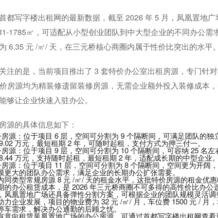
首都写字楼出租网的最新数据，截至 2026 年 5 月，凤凰置地
131-1785㎡，可适配从小型创业团队到中大型企业的不同办公需求；
为 6.35 元 /㎡/ 天，在三元桥核心商圈内属于性价比突出的水平
关注的是，当前项目推出了 3 套特价办公室出租房源，专门针
套特价房源均为精装修遗留装修房源，无需企业额外投入装修成本
能够让企业快速入驻办公。
房源的具体信息如下：
公房源：位于项目 6 层，空间可分割为 9 个隔断间，可满足团队的独立办
9.02 万元，最短租期 2 年，可随时起租，支付方式为押三付一。
公房源：位于项目 9 层，空间可分割为 10 个隔断间，可容纳 25 名左右
8.44 万元，支持随时起租，最短租期 2 年，适配成长期的中型企业
公房源：位于项目 11 层，空间可分割为 8 个隔断间，空间更为开阔，日租金 
模更大的团队办公需求，满足企业的长期办公扩张需要。
内同类型常规房源 8 元 /㎡/ 天的租金水平，这批特价房源的租金优
期的办公租赁成本，是 2026 年三元桥商圈不可多得的高性价比办公
，凤凰置地广场还具备弹性分割方案，可根据企业的团队规模灵活调
力企业发展，项目的物业费为 32 元 /㎡/ 月，车位费 1500 元 /
停车需求，解决办公通勤的后顾之忧。
有意向租赁凤凰置地广场的办公房源，可通过首都写字楼出租网查看