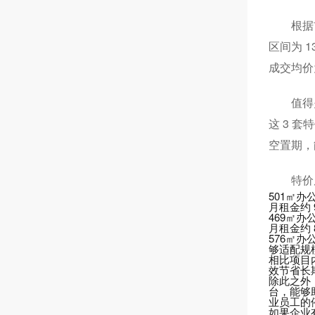
根据
区间为 
成交均价
值得
这 3 
空置期，
特价
501㎡办
月租金约 
469㎡办
月租金约 
576㎡办
够适配规
相比项目
效节省长
除此之外
台，能够助
业员工的
如果企业