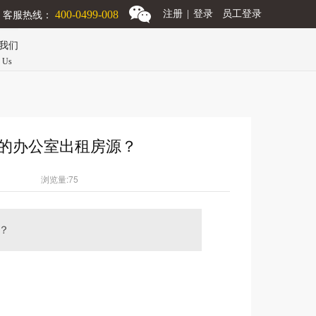
客服热线：
400-0499-008
注册
|
登录
员工登录
我们
n Us
价的办公室出租房源？
浏览量:75
？