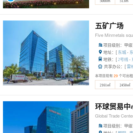
5000㎡
513㎡
五矿广场
Five Minmetals squ
项目级别：甲级

地址：[
-

东城
地铁：[
-

2号线
共享办公：[

雷
本项目现有
29
个可出租
2161㎡
2450㎡
环球贸易中
Global Trade Cente
项目级别：甲级

地址：[
-
