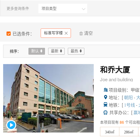
更多查询条件

已选条件：
标准写字楼
清空


排序：
默认

最新

最热

和乔大厦
Joe and building
项目级别：甲级

地址：[
-

朝阳
地铁：[
-

1号线
共享办公：[

赢
本项目现有
86
个可出租
340㎡
286㎡