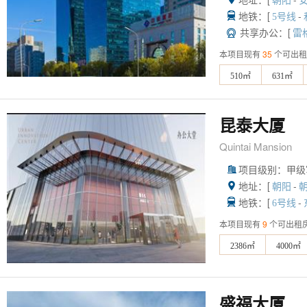
朝阳
地铁：[
-

5号线
共享办公：[

雷
本项目现有
35
个可出租
510㎡
631㎡
昆泰大厦
Quintai Mansion
项目级别：甲级

地址：[
-

朝阳
地铁：[
-

6号线
本项目现有
9
个可出租
2386㎡
4000㎡
盛福大厦