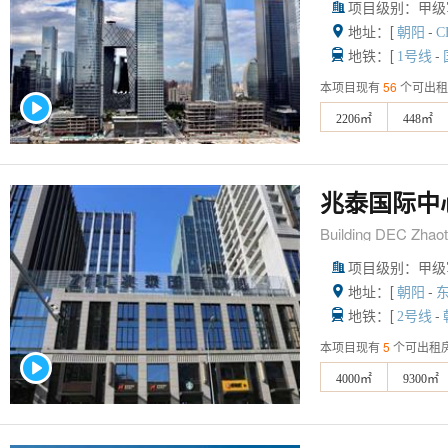
项目级别：甲级

地址：[
-

朝阳
C
地铁：[
-

1号线
本项目现有
56
个可出租
2206㎡
448㎡
兆泰国际中
Building DEC Zhaota
项目级别：甲级

地址：[
-

朝阳
地铁：[
-

2号线
本项目现有
5
个可出租
4000㎡
9300㎡