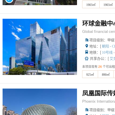
1903㎡
1903㎡
环球金融中
Global financial cen
项目级别：甲级

地址：[
-

朝阳
C
地铁：[
-

10号线
共享办公：[

艾
本项目现有
26
个可出租
925㎡
890㎡
凤凰国际传
Phoenix Internation
项目级别：甲级
