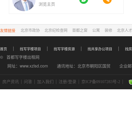
浏览主页
友情链接
北京市政协
北京纪检查网
首都之窗
公寓
装修
北京人
首页
找写字楼项目
找写字楼房源
找共享办公项目
找房
© 首都写字楼出租网
网址：www.xzlsd.com
通讯地址：北京市朝阳区国贸
企业邮箱
房产资讯
问答
加入我们
注册/登录
京ICP备09107283号-2