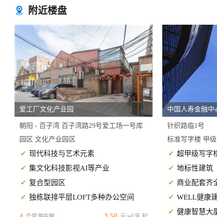
附近楼盘

爱工厂文化产业园
中国人寿金融中
朝阳 - 百子湾 百子湾路29号爱工场一号库
针织路临1号
园区 文化产业园区
标准写字楼 甲
现代科技与艺术元素
超甲级写字
集文化科技影视AI等产业
地标性建筑
复合型园区
商业配套齐
独栋联排平层LOFT多种办公空间
WELL健康
健康智慧大
4
3.50
个房源在租
元/㎡/天 起