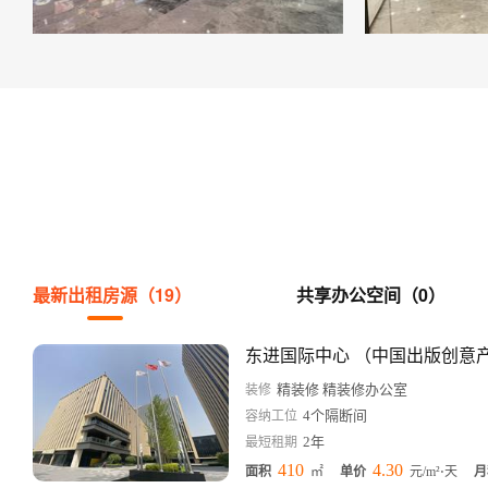
最新出租房源（19）
共享办公空间（0）
精装修 精装修办公室
装修
4个隔断间
容纳工位
2年
最短租期
410
4.30
面积
㎡
单价
元/m²⋅天
月