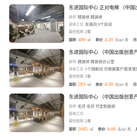
精装修 精装修
装修
东南向 8个房间
容纳工位
2年
最短租期
489
4.20
面积
㎡
单价
元/m²⋅天
月
精装修 精装修办公室
装修
1个隔断间 可根据客户需求增
容纳工位
2年
最短租期
283
4.30
面积
㎡
单价
元/m²⋅天
月
毛坯 毛坯 可定制装修
装修
容纳工位
2年
最短租期
2685
4.00
面积
㎡
单价
元/m²⋅天