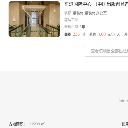
精装修 精装修办公室
装修
容纳工位
2年
最短租期
236
4.00
面积
㎡
单价
元/m²⋅天
月
查看该项目全部出租
Infor
占地面积：
12200 ㎡
使