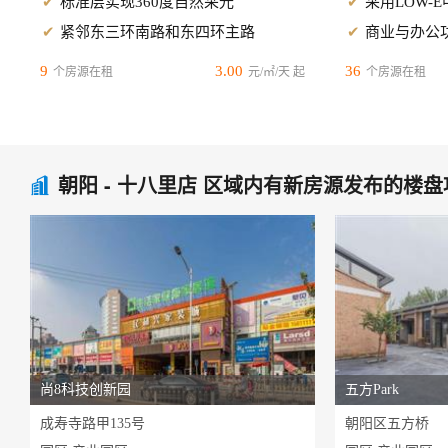
标准层实现360度自然采光
采用LOW-
紧邻东三环南路和东四环主路
商业与办公
9
3.00
36
个房源在租
元/㎡/天 起
个房源在租
朝阳 - 十八里店 区域内有新房源发布的楼盘

尚8科技创新园
五方Park
成寿寺路甲135号
朝阳区五方桥