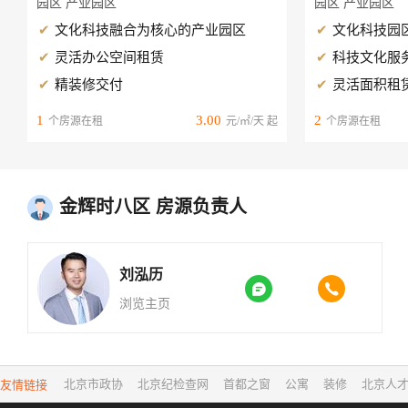
园区 产业园区
园区 产业园区
文化科技融合为核心的产业园区
文化科技园
灵活办公空间租赁
科技文化服
精装修交付
灵活面积租
1
3.00
2
个房源在租
元/㎡/天 起
个房源在租
金辉时八区 房源负责人
刘泓历


浏览主页
友情链接
北京市政协
北京纪检查网
首都之窗
公寓
装修
北京人