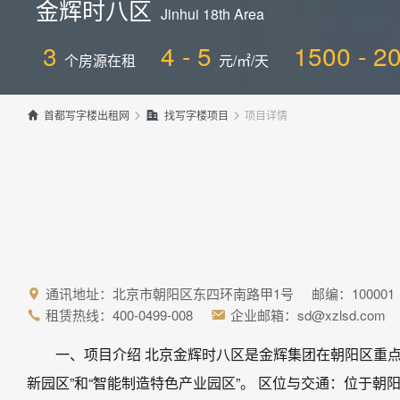
金辉时八区
Jinhui 18th Area
3
4 - 5
1500 - 2
个房源在租
元/㎡/天
项目详情


首都写字楼出租网

找写字楼项目

通讯地址：北京市朝阳区东四环南路甲1号 邮编：100001

租赁热线：400-0499-008
企业邮箱：sd@xzlsd.com


一、项目介绍 北京金辉时八区是金辉集团在朝阳区重点
新园区”和“智能制造特色产业园区”。 区位与交通：位于