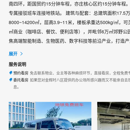
南四环，距国贸约15分钟车程，亦庄核心区约15分钟车程。
专属接驳班车连接地铁站。 建筑与配套：总建筑面积17.5
8000~14200㎡，层高3.9~11米，楼板承重达500kg
㎡商业（咖啡店、餐饮、便利店等），并毗邻6万㎡郊野公
焦高端智能制造、生物医药、数字科技等前沿产业，打造

展开
服务说明
预约看房
免去联系物业、业主等各种麻烦环节，直接看房，全程免费

委托看房
如果您对金辉时八区提供的办公场所感兴趣而又不能亲自去

息。