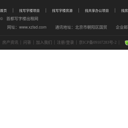
首页
找写字楼项目
找写字楼房源
找共享办公项目
找房
© 首都写字楼出租网
网址：www.xzlsd.com
通讯地址：北京市朝阳区国贸
企业邮箱
房产资讯
问答
加入我们
注册/登录
京ICP备09107283号-2