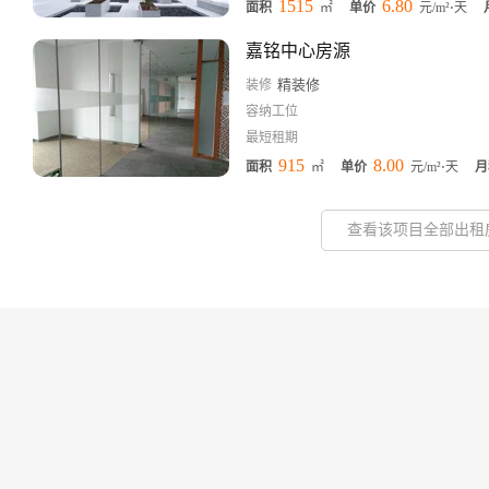
1515
6.80
面积
㎡
单价
元/m²⋅天
嘉铭中心房源
精装修
装修
容纳工位
最短租期
915
8.00
面积
㎡
单价
元/m²⋅天
月
查看该项目全部出租