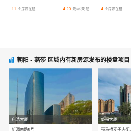
业
11
4.20
4
个房源在租
元/㎡/天 起
个房源在租
朝阳 - 燕莎 区域内有新房源发布的楼盘项目

启皓大厦
盛福大厦
新源南路8号
亮马桥麦子店街3