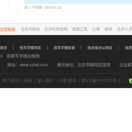
威机构的最新报告来确认。北京嘉铭中心写字楼出租率
共
1
个回答 | 2024-07-10
友情链接
北京市政协
北京纪检查网
首都之窗
公寓
装修
北京人
首页
找写字楼项目
找写字楼房源
找共享办公项目
找房
© 首都写字楼出租网
网址：www.xzlsd.com
通讯地址：北京市朝阳区国贸
企业邮箱
房产资讯
问答
加入我们
注册/登录
京ICP备09107283号-2