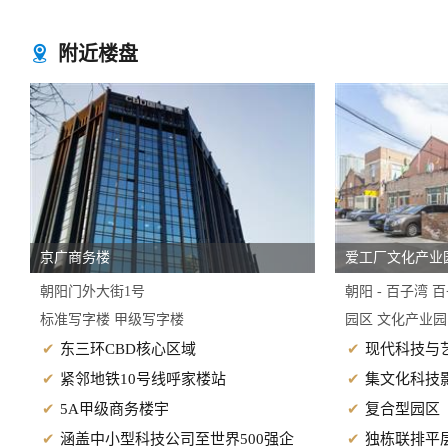
附近楼盘

京广商务楼
爱工厂文化产业
朝阳门外大街1号
朝阳 - 百子湾
标准写字楼 甲级写字楼
园区 文化产业
东三环CBD核心区域
现代科技与
紧邻地铁10号线呼家楼站
集文化科技影
5A甲级商务楼宇
复合型园区
涵盖中小型科技公司至世界500强企
独栋联排平层