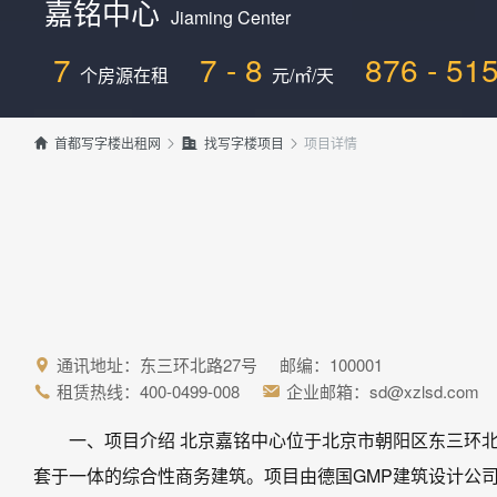
嘉铭中心
Jiaming Center
7
7 - 8
876 - 51
个房源在租
元/㎡/天
项目详情


首都写字楼出租网

找写字楼项目

通讯地址：东三环北路27号 邮编：100001

租赁热线：400-0499-008
企业邮箱：sd@xzlsd.com


一、项目介绍 北京嘉铭中心位于北京市朝阳区东三环北
套于一体的综合性商务建筑。项目由德国GMP建筑设计公司