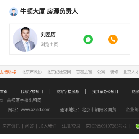
牛顿大厦 房源负责人
刘泓历


浏览主页
友情链接
北京市政协
北京纪检查网
首都之窗
公寓
装修
北京人
首页
找写字楼项目
找写字楼房源
找共享办公项目
找房
© 首都写字楼出租网
网址：www.xzlsd.com
通讯地址：北京市朝阳区国贸
企业邮箱
房产资讯
问答
加入我们
注册/登录
京ICP备09107283号-2