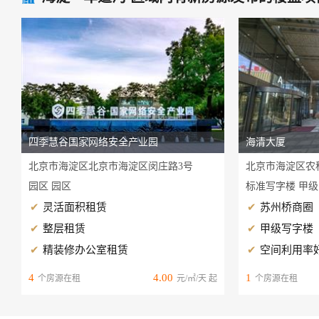
四季慧谷国家网络安全产业园
海清大厦
北京市海淀区北京市海淀区闵庄路3号
北京市海淀区农
园区 园区
标准写字楼 甲
灵活面积租赁
苏州桥商圈
整层租赁
甲级写字楼
精装修办公室租赁
空间利用率
4
4.00
1
个房源在租
元/㎡/天 起
个房源在租