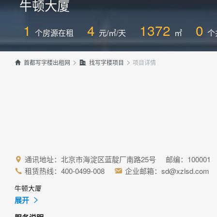
牛顿大厦
1
4
1372
0
个房源在租
元/㎡/天
㎡
个
项目详情


首都写字楼出租网

找写字楼项目

通讯地址：北京市海淀区蓝靛厂南路25号 邮编：100001

租赁热线：400-0499-008
企业邮箱：sd@xzlsd.com


牛顿大厦

展开