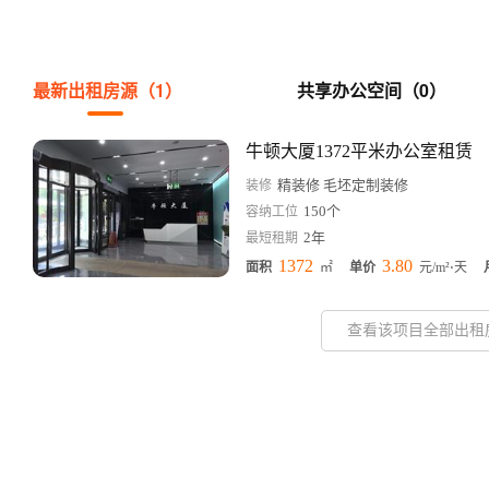
最新出租房源（1）
共享办公空间（0）
牛顿大厦1372平米办公室租赁
精装修 毛坯定制装修
装修
150个
容纳工位
2年
最短租期
1372
3.80
面积
㎡
单价
元/m²⋅天
查看该项目全部出租