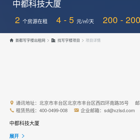
中都科技大厦
2
4 - 5
200 - 20
个房源在租
元/㎡/天
项目详情


首都写字楼出租网

找写字楼项目

通讯地址：北京市丰台区北京市丰台区西四环南路35号 邮编：

租赁热线：400-0499-008
企业邮箱：sd@xzlsd.com


中都科技大厦

展开