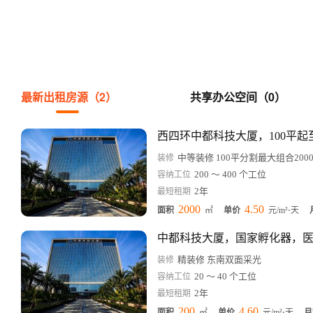
最新出租房源（2）
共享办公空间（0）
西四环中都科技大厦，100平起至
中等装修 100平分割最大组合200
装修
200 ～ 400 个工位
容纳工位
2年
最短租期
2000
4.50
面积
㎡
单价
元/m²⋅天
中都科技大厦，国家孵化器，
精装修 东南双面采光
装修
20 ～ 40 个工位
容纳工位
2年
最短租期
200
4.60
面积
㎡
单价
元/m²⋅天
月