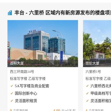
丰台 - 六里桥 区域内有新房源发布的楼盘项

首科大厦
奈伦大厦
西三环南路14号
六里桥1号
标准写字楼 乙级写字楼
标准写字楼 乙
5A写字楼及商业配套
六里桥西北
国际创新中心
甲级高档写
灵活面积租赁
灵活面积租
9
4.00
4
个房源在租
元/㎡/天 起
个房源在租