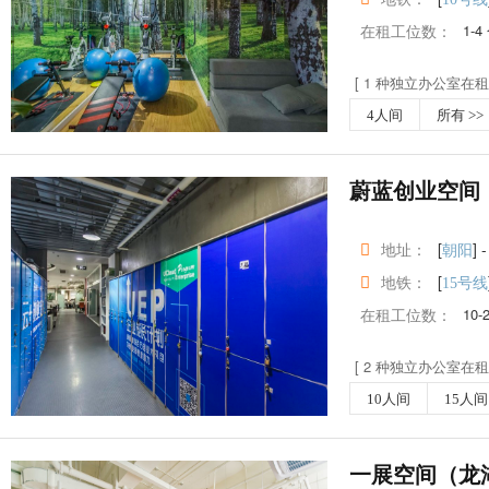
在租工位数：
1-4
[ 1 种独立办公室在租 
4人间
所有 >>
蔚蓝创业空间
地址：
[
] -
朝阳
地铁：
[
15号线
在租工位数：
10-
[ 2 种独立办公室在租 
10人间
15人间
一展空间（龙