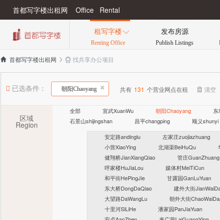
首都写字楼出租网 Office Rental
租写字楼
发布房源

Renting Office
Publish Listings
找共享办公项目

首都写字楼出租网


已选条件：
共有
131
个营业网点在租
清空
朝阳Chaoyang
全部
宣武XuanWu
朝阳Chaoyang
东
区域
石景山shijingshan
昌平changping
顺义shunyi
Region
安定路andinglu
左家庄zuojiazhuang
小营XiaoYing
北湖渠BeiHuQu
健翔桥JianXiangQiao
管庄GuanZhuang
呼家楼HuJiaLou
媒体村MeiTiCun
和平街HePingJie
甘露园GanLuYuan
东大桥DongDaQiao
建外大街JianWaiDa
大望路DaWangLu
朝外大街ChaoWaiDaJ
十里河SiLiHe
潘家园PanJiaYuan
安贞AanZhen
来广营LaiGuangYing