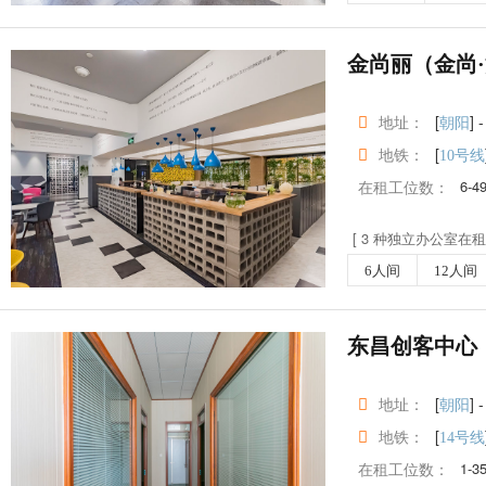
金尚丽（金尚·
地址：
[
] -
朝阳
地铁：
[
10号线
在租工位数：
6-4
[ 3 种独立办公室在租 
6人间
12人间
东昌创客中心
地址：
[
] -
朝阳
地铁：
[
14号线
在租工位数：
1-3