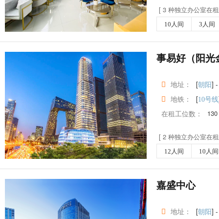
[ 3 种独立办公室在租 
10人间
3人间
事易好（阳光
地址：
[
] -
朝阳
地铁：
[
10号线
在租工位数：
130
[ 2 种独立办公室在租 
12人间
10人间
嘉盛中心
地址：
[
] -
朝阳