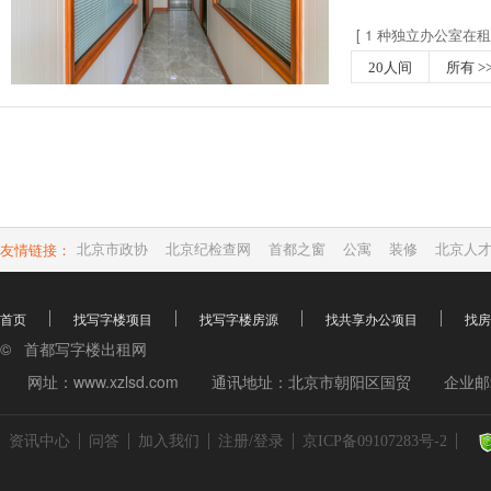
[ 1 种独立办公室在租 
20人间
所有 >
友情链接：
北京市政协
北京纪检查网
首都之窗
公寓
装修
北京人
首页
找写字楼项目
找写字楼房源
找共享办公项目
找房
© 首都写字楼出租网
网址：www.xzlsd.com
通讯地址：北京市朝阳区国贸
企业邮箱
资讯中心
问答
加入我们
注册/登录
京ICP备09107283号-2