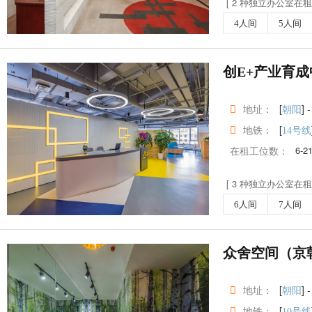
[ 2 种独立办公室在租 
4人间
5人间
创E+产业育成
地址：
[
] -
朝阳
地铁：
[
14号线
在租工位数：
6-2
[ 3 种独立办公室在租 
6人间
7人间
众舍空间（京
地址：
[
] -
朝阳
地铁：
[
10号线