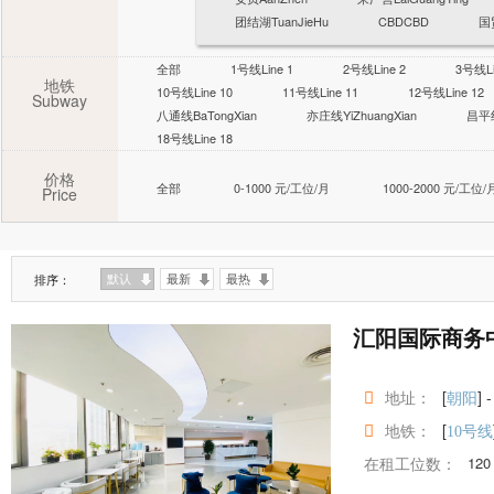
团结湖TuanJieHu
CBDCBD
国
全部
1号线Line 1
2号线Line 2
3号线Li
地铁
10号线Line 10
11号线Line 11
12号线Line 12
Subway
八通线BaTongXian
亦庄线YiZhuangXian
昌平线
18号线Line 18
价格
全部
0-1000 元/工位/月
1000-2000 元/工位/
Price
排序：
默认
最新
最热
汇阳国际商务
地址：
[
] -
朝阳
地铁：
[
10号线
在租工位数：
120