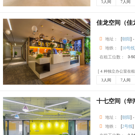
5人间
7人间
佳龙空间（佳
地址：
[
] -
朝阳
地铁：
[
10号线
在租工位数：
3-5
[ 4 种独立办公室在租 
3人间
7人间
十七空间（华
地址：
[
] -
朝阳
地铁：
[
]
2号线
2-2