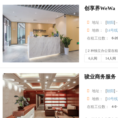
创享界WeW
地址：
[
] -
朝阳
地铁：
[
14号线
在租工位数：
6-2
[ 2 种独立办公室在租 
6人间
14人间
骏业商务服务
地址：
[
] -
朝阳
地铁：
[
10号线
在租工位数：
4-9