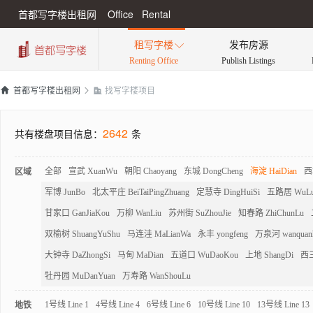
首都写字楼出租网 Office Rental
租写字楼
发布房源

Renting Office
Publish Listings
找写字楼项目

首都写字楼出租网


2642
共有楼盘项目信息：
条
区域
全部
宣武 XuanWu
朝阳 Chaoyang
东城 DongCheng
海淀 HaiDian
西城
军博 JunBo
北太平庄 BeiTaiPingZhuang
定慧寺 DingHuiSi
五路居 WuLu
甘家口 GanJiaKou
万柳 WanLiu
苏州街 SuZhouJie
知春路 ZhiChunLu
双榆树 ShuangYuShu
马连洼 MaLianWa
永丰 yongfeng
万泉河 wanquan
大钟寺 DaZhongSi
马甸 MaDian
五道口 WuDaoKou
上地 ShangDi
西三
牡丹园 MuDanYuan
万寿路 WanShouLu
地铁
1号线 Line 1
4号线 Line 4
6号线 Line 6
10号线 Line 10
13号线 Line 13