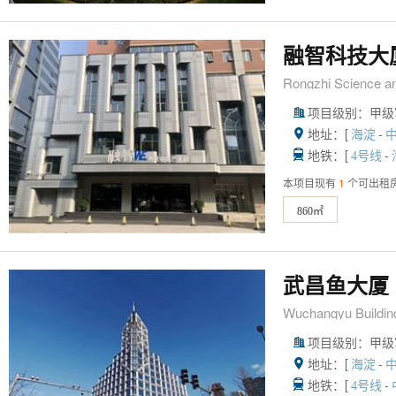
融智科技大
Rongzhi Science an
项目级别：甲级

地址：[
-

海淀
地铁：[
-

4号线
本项目现有
1
个可出租
860㎡
武昌鱼大厦
Wuchangyu Buildin
项目级别：甲级

地址：[
-

海淀
地铁：[
-

4号线