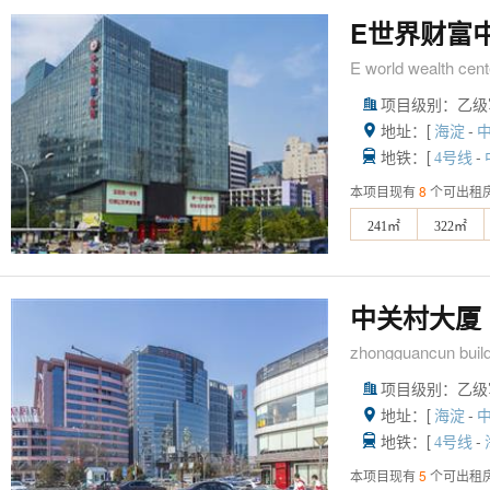
E世界财富
E world wealth cent
项目级别：乙级

地址：[
-

海淀
地铁：[
-

4号线
本项目现有
8
个可出租
241㎡
322㎡
中关村大厦
zhongguancun build
项目级别：乙级

地址：[
-

海淀
地铁：[
-

4号线
本项目现有
5
个可出租