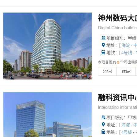
神州数码大
Digital China buildi
项目级别：甲级

地址：[
-

海淀
地铁：[
-

4号线
本项目现有
9
个可出租
292㎡
153㎡
融科资讯中
Integrating informat
项目级别：甲级

地址：[
-

海淀
地铁：[
-

4号线