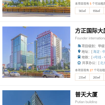
本项目现有
5
个可出租
565㎡
956㎡
方正国际大
Founder internationa
项目级别：甲级

地址：[
-

海淀
地铁：[
-

4号线
共享办公：[

北
本项目现有
27
个可出租
235㎡
203㎡
普天大厦
Putian building