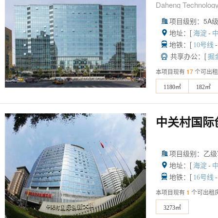
Daheng Technology
项目级别：5A

地址：[
-

海淀
地铁：[
-

10号线
共享办公：[

掘
本项目现有
17
个可出租
1180㎡
182㎡
中关村国际
项目级别：乙级

地址：[
-

海淀
地铁：[
-

16号线
本项目现有
1
个可出租
3273㎡