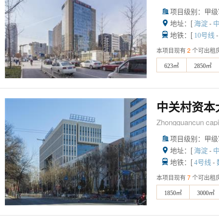
项目级别：甲级

地址：[
-

海淀
地铁：[
-

10号线
本项目现有
2
个可出租
623㎡
2850㎡
中关村资本
Zhongguancun capit
项目级别：甲级

地址：[
-

海淀
地铁：[
-

4号线
本项目现有
7
个可出租
1850㎡
3000㎡