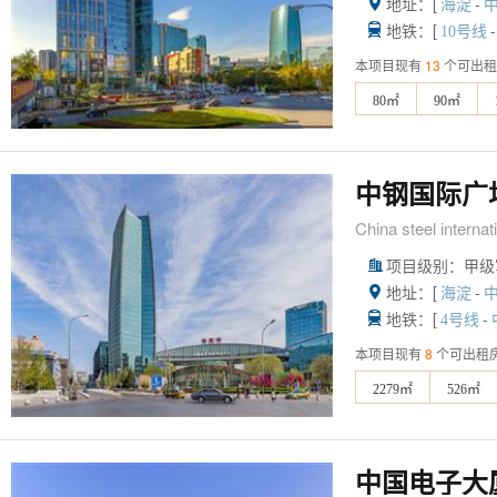
地址：[
-

海淀
地铁：[
-

10号线
本项目现有
13
个可出租
80㎡
90㎡
中钢国际广
China steel internat
项目级别：甲级

地址：[
-

海淀
地铁：[
-

4号线
本项目现有
8
个可出租
2279㎡
526㎡
中国电子大