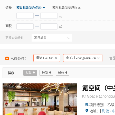
价格
按日租金(元/㎡/天)
按月租金(万元/月)


—
元
—
面积
㎡
更多查询条件

已选条件：
海淀 HaiDian
中关村 ZhongGuanCun



排序：
默认

最新

最热

氪空间（中
Kr Space (Zhonggua
项目级别：乙级

地址：[
-

海淀