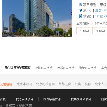
项目级别：甲级

地址：[
-

海淀
地铁：[
-

4号线
本项目现有
2
个可出租
1683㎡
3000㎡
热门区域写字楼推荐
朝阳区写字楼
西城区写字楼
海淀区写字楼
丰台
友情链接
北京市政协
北京纪检查网
首都之窗
公寓
装修
北京人
首页
找写字楼项目
找写字楼房源
找共享办公项目
找房
© 首都写字楼出租网