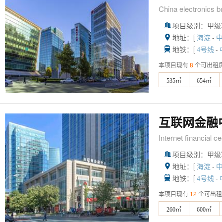
China electronics bu
项目级别：甲级

地址：[
-

海淀
地铁：[
-

4号线
本项目现有
8
个可出租
535㎡
654㎡
互联网金融
Internet financial ce
项目级别：甲级

地址：[
-

海淀
地铁：[
-

4号线
本项目现有
12
个可出租
260㎡
600㎡