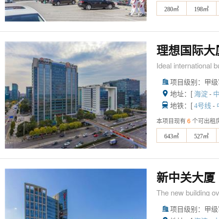
280㎡
198㎡
理想国际大
Ideal international b
项目级别：甲级

地址：[
-

海淀
地铁：[
-

4号线
本项目现有
6
个可出租
643㎡
527㎡
新中关大厦
The new building o
项目级别：甲级
