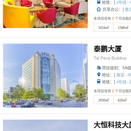
地铁：[
-

4号线
共享办公：[

氪
本项目现有
2
个可出租
1654㎡
1500㎡
泰鹏大厦
Tai Peng Building
项目级别：5A

地址：[
-

海淀
地铁：[
-

4号线
本项目现有
5
个可出租
2050㎡
620㎡
大恒科技大