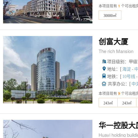
本项目现有
1
个可出租
30000㎡
创富大厦
The rich Mansion
项目级别：甲级

地址：[
-

海淀
地铁：[
-

10号线
共享办公：[

中
本项目现有
9
个可出租
243㎡
243㎡
华一控股大
Huayi holding build