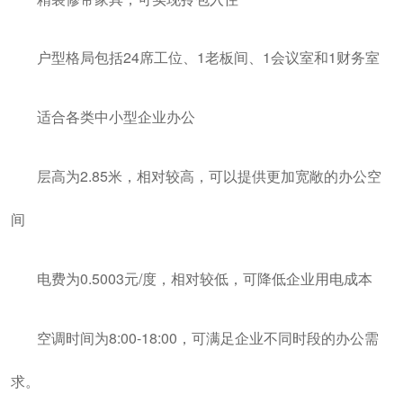
户型格局包括24席工位、1老板间、1会议室和1财务室
适合各类中小型企业办公
层高为2.85米，相对较高，可以提供更加宽敞的办公空
间
电费为0.5003元/度，相对较低，可降低企业用电成本
空调时间为8:00-18:00，可满足企业不同时段的办公需
求。