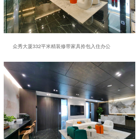
众秀大厦332平米精装修带家具拎包入住办公