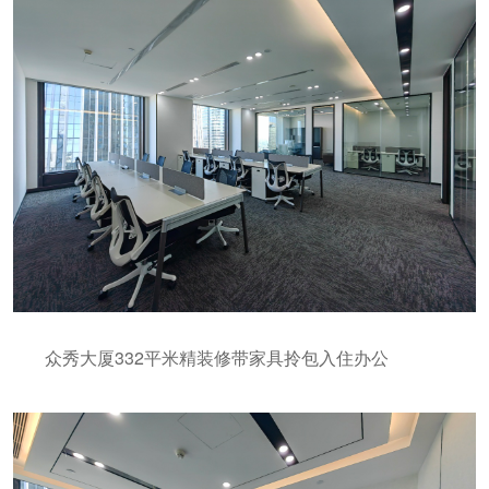
众秀大厦332平米精装修带家具拎包入住办公