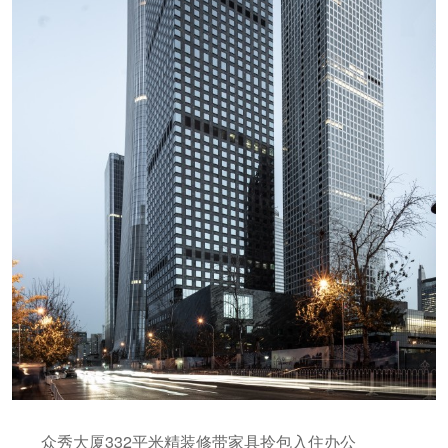
众秀大厦332平米精装修带家具拎包入住办公