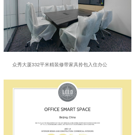
众秀大厦332平米精装修带家具拎包入住办公