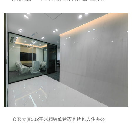
众秀大厦332平米精装修带家具拎包入住办公